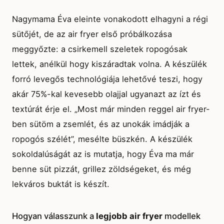
Nagymama Éva eleinte vonakodott elhagyni a régi
sütőjét, de az air fryer első próbálkozása
meggyőzte: a csirkemell szeletek ropogósak
lettek, anélkül hogy kiszáradtak volna. A készülék
forró levegős technológiája lehetővé teszi, hogy
akár 75%-kal kevesebb olajjal ugyanazt az ízt és
textúrát érje el. „Most már minden reggel air fryer-
ben sütöm a zsemlét, és az unokák imádják a
ropogós szélét”, mesélte büszkén. A készülék
sokoldalúságát az is mutatja, hogy Éva ma már
benne süt pizzát, grillez zöldségeket, és még
lekváros buktát is készít.
Hogyan válasszunk a
legjobb air fryer
modellek