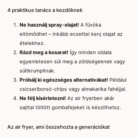
4 praktikus tanács a kezdőknek
Ne használj spray-olajat!
A fúvóka
eltömődhet – inkább ecsettel kenj olajat az
ételekhez.
Rázd meg a kosarat!
Így minden oldala
egyenletesen sül meg a zöldségeknek vagy
sültkrumplinak.
Próbálj ki egészséges alternatívákat!
Például
csicseriborsó-chips vagy almakarika fahéjjal.
Ne félj kísérletezni!
Az air fryerben akár
sajttal töltött gombafejeket is készíthetsz.
Az air fryer, ami összehozta a generációkat