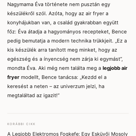
Nagymama Éva története nem pusztán egy
készülékről szól. Azóta, hogy az air fryer a
konyhájukban van, a család gyakrabban együtt
főz: Éva átadja a hagyományos recepteket, Bence
pedig bemutatja a modern technika trükkjeit. „Ez a
kis készülék arra tanított meg minket, hogy az
egészség és a ínyencség nem zárja ki egymást”,
mondta Éva. Aki még nem találta meg a
legjobb air
fryer
modellt, Bence tanácsa: „Kezdd el a
keresést a neten – az univerzum jelzi, ha
megtaláltad az igazit!”
KORÁBBI CIKK
A Legjobb Elektromos Fogkefe: Egy Esküvői Mosoly