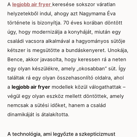
A
legjobb air fryer
keresése sokszor váratlan
helyzetekből indul, ahogy azt Nagymama Éva
története is bizonyítja. 70 éves korában döntött
úgy, hogy modernizálja a konyháját, miután egy
családi vacsora alkalmával a hagyományos sütője
kétszer is megsütötte a bundáskenyeret. Unokája,
Bence, akkor javasolta, hogy keressen rá a neten
egy olyan készülékre, amely „okosabban” süt. Így
találtak rá egy olyan összehasonlító oldalra, ahol
a
legjobb air fryer
modellek közül válogathattak –
végül egy olyan eszköz mellett döntöttek, amely
nemcsak a sütési időket, hanem a család
dinamikáját is átalakította.
A technológia, ami legyőzte a szkepticizmust