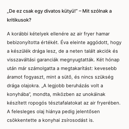
„De ez csak egy divatos kütyü!” – Mit szólnak a
kritikusok?
A korábbi kételyek ellenére az air fryer hamar
bebizonyította értékét. Éva eleinte aggódott, hogy
a készülék drága lesz, de a neten talált akciók és
visszaváltási garanciák megnyugtatták. Két hónap
után már számolgatta a megtakarítást: kevesebb
áramot fogyaszt, mint a sütő, és nincs szükség
drága olajokra. „A legjobb beruházás volt a
konyhába”, mondta, miközben az unokáinak
készített ropogós tésztafalatokat az air fryerében.
A felesleges olaj hiánya pedig jelentősen
csökkentette a konyhai zsírosodást is.